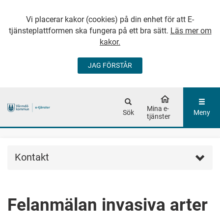
Vi placerar kakor (cookies) på din enhet för att E-
tjänsteplattformen ska fungera på ett bra sätt.
Läs mer om
kakor.
JAG FÖRSTÅR
GÅ DIREKT TILL
HUVUDINNEHÅLLET
Mina e-
Sök
Meny
tjänster
Kontakt
Felanmälan invasiva arter