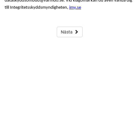
dataskyddsombud@varmdo.se. Vid klagomål kan du även vända dig
till Integritetsskyddsmyndigheten,
imy.se
Nästa