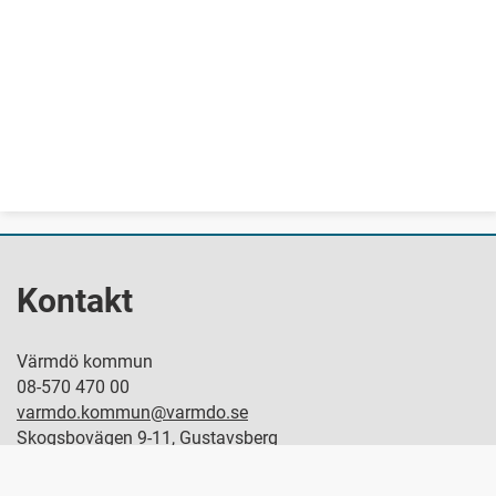
Kontakt
Värmdö kommun
08-570 470 00
varmdo.kommun@varmdo.se
Skogsbovägen 9-11, Gustavsberg
Postadress: 134 81 Gustavsberg
Hitta politiker