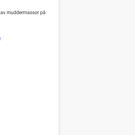
g av muddermassor på
m