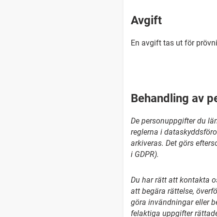
Avgift
En avgift tas ut för pröv
Behandling av p
De personuppgifter du läm
reglerna i dataskyddsför
arkiveras. Det görs efter
i GDPR).
Du har rätt att kontakta o
att begära rättelse, överfö
göra invändningar eller be
felaktiga uppgifter rätta