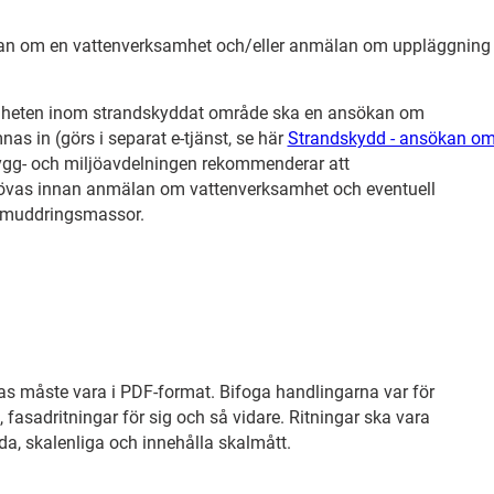
lan om en vattenverksamhet och/eller anmälan om uppläggnin
tigheten inom strandskyddat område ska en ansökan om
s in (görs i separat e-tjänst, se här
Strandskydd - ansökan o
ygg- och miljöavdelningen rekommenderar att
vas innan anmälan om vattenverksamhet och eventuell
 muddringsmassor.
s måste vara i PDF-format. Bifoga handlingarna var för
g, fasadritningar för sig och så vidare. Ritningar ska vara
, skalenliga och innehålla skalmått.