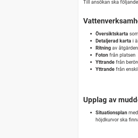
Till ansökan ska följande
Vattenverksamh
Översiktskarta
som 
Detaljerad karta
i 
Ritning
av åtgärden 
Foton
från platsen
Yttrande
från berör
Yttrande
från enskil
Upplag av mudd
Situations
plan
med 
höjdkurvor ska finn