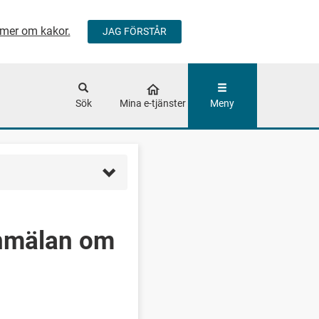
mer om kakor.
JAG FÖRSTÅR
ÅLLET
Sök
Mina e-tjänster
Meny
nmälan om