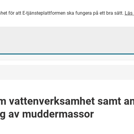
het för att E-tjänsteplattformen ska fungera på ett bra sätt.
Läs 
GÅ DIREKT TILL HUVUDINNEH
m vattenverksamhet samt a
ng av muddermassor