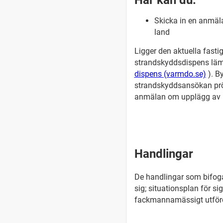
Här kan du:
Skicka in en anmä
land
Ligger den aktuella fas
strandskyddsdispens lämna
dispens (varmdo.se)
). B
strandskyddsansökan prö
anmälan om upplägg av
Handlingar
De handlingar som bifoga
sig; situationsplan för si
fackmannamässigt utförda