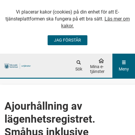
Vi placerar kakor (cookies) på din enhet för att E-
tjänsteplattformen ska fungera på ett bra sätt.
Läs mer om
kakor.
JAG FÖRSTÅR
GÅ DIREKT TILL
HUVUDINNEHÅLLET
Mina e-
Sök
Meny
tjänster
Ajourhållning av
lägenhetsregistret.
Småhus inklusive