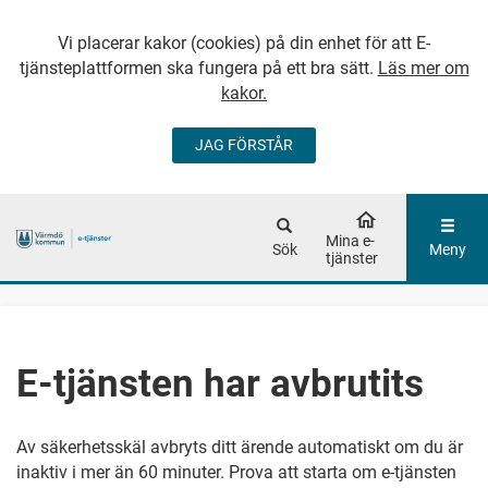
Vi placerar kakor (cookies) på din enhet för att E-
tjänsteplattformen ska fungera på ett bra sätt.
Läs mer om
kakor.
JAG FÖRSTÅR
GÅ DIREKT TILL
HUVUDINNEHÅLLET
Mina e-
Sök
Meny
tjänster
E-tjänsten har avbrutits
Av säkerhetsskäl avbryts ditt ärende automatiskt om du är
inaktiv i mer än 60 minuter. Prova att starta om e-tjänsten