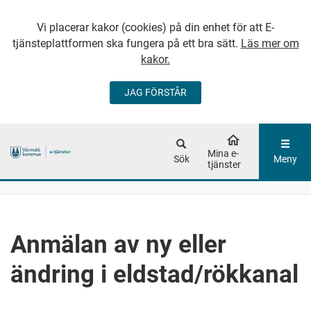
Vi placerar kakor (cookies) på din enhet för att E-
tjänsteplattformen ska fungera på ett bra sätt.
Läs mer om
kakor.
JAG FÖRSTÅR
GÅ DIREKT TILL
HUVUDINNEHÅLLET
Mina e-
Sök
Meny
tjänster
Anmälan av ny eller
ändring i eldstad/rökkanal