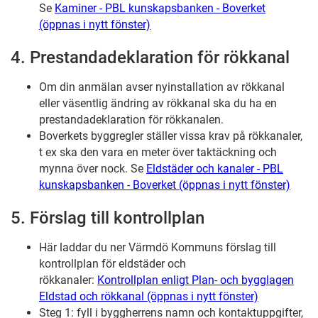
Se
Kaminer - PBL kunskapsbanken - Boverket
(öppnas i nytt fönster)
4. Prestandadeklaration för rökkanal
Om din anmälan avser nyinstallation av rökkanal
eller väsentlig ändring av rökkanal ska du ha en
prestandadeklaration för rökkanalen.
Boverkets byggregler ställer vissa krav på rökkanaler,
t ex ska den vara en meter över taktäckning och
mynna över nock. Se
Eldstäder och kanaler - PBL
kunskapsbanken - Boverket (öppnas i nytt fönster)
5. Förslag till kontrollplan
Här laddar du ner Värmdö Kommuns förslag till
kontrollplan för eldstäder och
rökkanaler:
Kontrollplan enligt Plan- och bygglagen
Eldstad och rökkanal (öppnas i nytt fönster)
Steg 1: fyll i byggherrens namn och kontaktuppgifter,