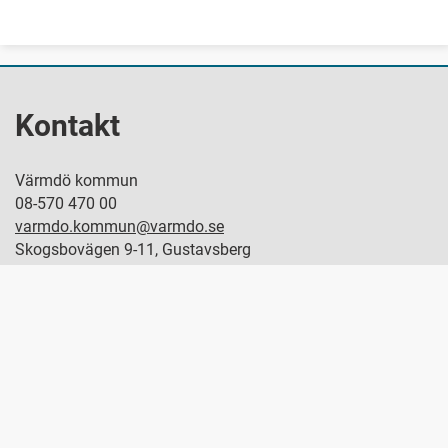
Kontakt
Värmdö kommun
08-570 470 00
varmdo.kommun@varmdo.se
Skogsbovägen 9-11, Gustavsberg
Postadress: 134 81 Gustavsberg
Hitta politiker
Servicecenter
Om Varmdo.se
Cookies