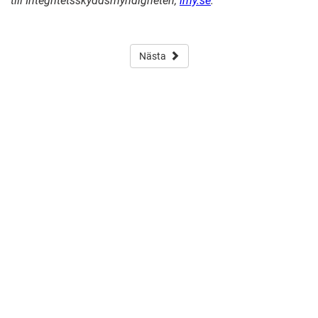
till Integritetsskyddsmyndigheten,
imy.se
.
Nästa