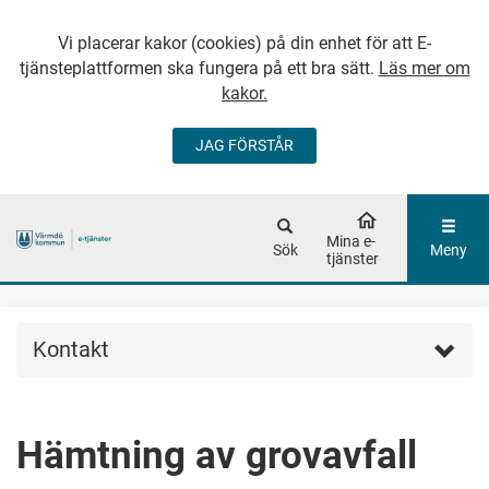
Vi placerar kakor (cookies) på din enhet för att E-
tjänsteplattformen ska fungera på ett bra sätt.
Läs mer om
kakor.
JAG FÖRSTÅR
GÅ DIREKT TILL
HUVUDINNEHÅLLET
Mina e-
Sök
Meny
tjänster
Kontakt
Hämtning av grovavfall