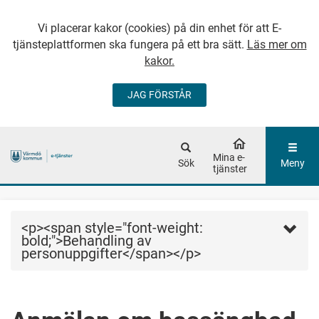
Vi placerar kakor (cookies) på din enhet för att E-
tjänsteplattformen ska fungera på ett bra sätt.
Läs mer om
kakor.
JAG FÖRSTÅR
GÅ DIREKT TILL
HUVUDINNEHÅLLET
Mina e-
Sök
Meny
tjänster
<p><span style="font-weight:
bold;">Behandling av
personuppgifter</span></p>