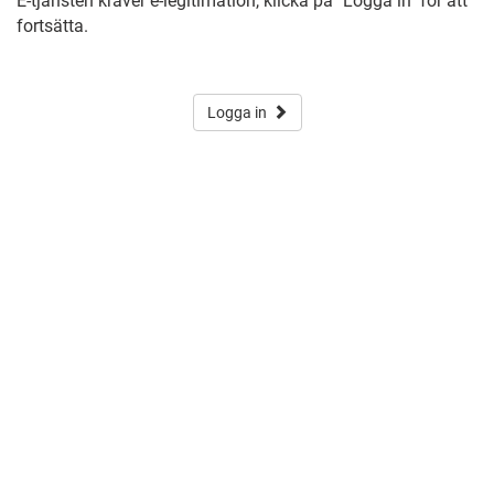
E-tjänsten kräver e-legitimation, klicka på "Logga in" för att
fortsätta.
Logga in