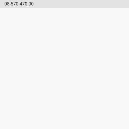
08-570 470 00
varmdo.kommun@varmdo.se
Skogsbovägen 9-11, Gustavsberg
Postadress: 134 81 Gustavsberg
Hitta politiker
Servicecenter
Om Varmdo.se
Cookies
Anpassa
För medarbetare
Snabblänkar
Felanmäl e-tjänst